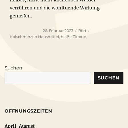
verrühren und die wohltuende Wirkung
genießen.
Veröffentlicht
Format
Schlagwörter
26. Februar 2023
Bild
am
Halschmerzen Hausmittel
,
heiße Zitrone
Suchen
SUCHEN
ÖFFNUNGSZEITEN
April-August