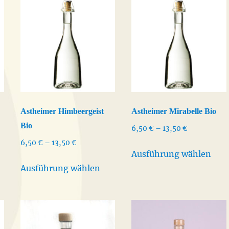
Astheimer Himbeergeist
Astheimer Mirabelle Bio
Bio
Preisspanne
6,50
€
–
13,50
€
6,50 €
ne:
Preisspanne:
6,50
€
–
13,50
€
Dies
bis
Ausführung wählen
6,50 €
eses
Dieses
Pro
13,50 €
bis
Ausführung wählen
odukt
Produkt
weis
13,50 €
ist
weist
meh
hrere
mehrere
Vari
rianten
Varianten
auf.