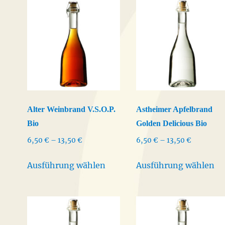
Alter Weinbrand V.S.O.P.
Astheimer Apfelbrand
Bio
Golden Delicious Bio
Preisspanne:
Preisspan
6,50
€
–
13,50
€
6,50
€
–
13,50
€
6,50 €
6,50 €
Dieses
Di
bis
bis
Ausführung wählen
Ausführung wählen
Produkt
Pr
13,50 €
13,50 €
weist
we
mehrere
me
Varianten
Va