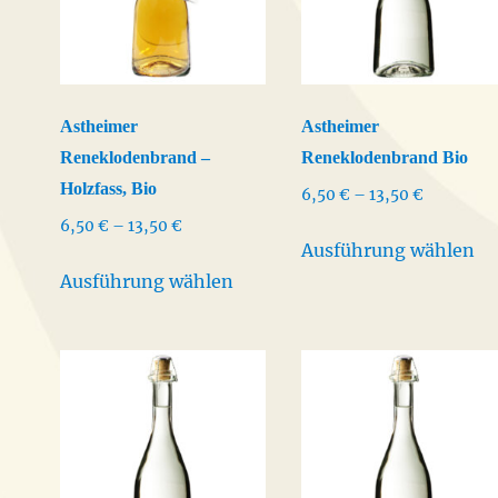
Optionen
Op
können
kö
auf
au
der
de
Astheimer
Astheimer
Produktseite
Pr
Reneklodenbrand –
Reneklodenbrand Bio
gewählt
ge
Holzfass, Bio
werden
we
Preisspan
6,50
€
–
13,50
€
6,50 €
Preisspanne:
6,50
€
–
13,50
€
Di
bis
Ausführung wählen
6,50 €
Dieses
Pr
13,50 €
bis
Ausführung wählen
Produkt
we
13,50 €
weist
me
mehrere
Va
Varianten
auf
auf.
Di
Die
Op
Optionen
kö