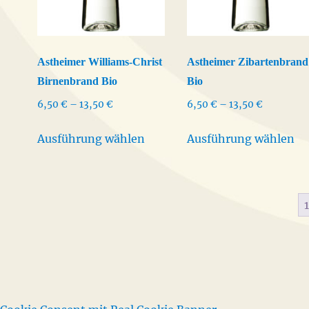
können
au
auf
de
der
Pr
Astheimer Williams-Christ
Astheimer Zibartenbrand
Produktseite
ge
Birnenbrand Bio
Bio
gewählt
we
werden
Preisspanne:
Preisspan
6,50
€
–
13,50
€
6,50
€
–
13,50
€
6,50 €
6,50 €
Dieses
Di
bis
bis
Ausführung wählen
Ausführung wählen
Produkt
Pr
13,50 €
13,50 €
weist
we
mehrere
me
Varianten
Va
1
auf.
auf
Die
Di
Optionen
Op
können
kö
auf
au