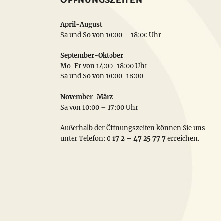
ÖFFNUNGSZEITEN
April-August
Sa und So von 10:00 – 18:00 Uhr
September-Oktober
Mo-Fr von 14:00-18:00 Uhr
Sa und So von 10:00-18:00
November-März
Sa von 10:00 – 17:00 Uhr
:
Außerhalb der Öffnungszeiten können Sie uns
unter Telefon:
0 17 2 – 47 25 77 7
erreichen.
es
dukt
t
rere
anten