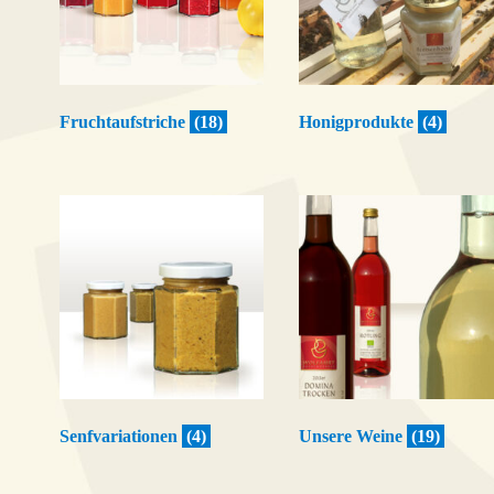
Fruchtaufstriche
(18)
Honigprodukte
(4)
Senfvariationen
(4)
Unsere Weine
(19)