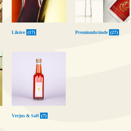
Liköre
(17)
Premiumbrände
(27)
Verjus & Saft
(7)