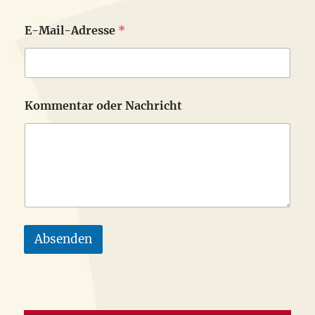
E-Mail-Adresse
*
*
Kommentar oder Nachricht
*
N
a
c
h
r
i
c
h
t
Absenden