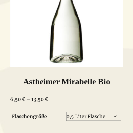
Astheimer Mirabelle Bio
Preisspanne:
6,50
€
–
13,50
€
6,50 €
bis
Flaschengröße
13,50 €