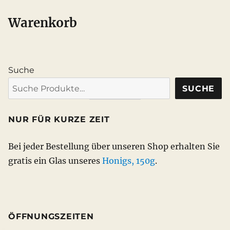
Die
Option
Optionen
könne
Warenkorb
können
auf
auf
der
der
Produkt
Suche
Produktseite
gewähl
gewählt
werden
SUCHE
werden
NUR FÜR KURZE ZEIT
Bei jeder Bestellung über unseren Shop erhalten Sie
gratis ein Glas unseres
Honigs, 150g
.
ÖFFNUNGSZEITEN