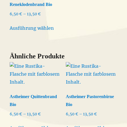
der
könne
Reneklodenbrand Bio
Produktseite
auf
Preisspanne:
6,50
€
–
13,50
€
gewählt
der
6,50 €
Dieses
werden
Produkt
bis
Ausführung wählen
Produkt
13,50 €
gewähl
weist
werden
mehrere
Varianten
Ähnliche Produkte
auf.
Die
Optionen
können
auf
Astheimer Quittenbrand
Astheimer Pastorenbirne
der
Bio
Bio
Produktseite
Preisspanne:
Preisspanne:
6,50
€
–
13,50
€
6,50
€
–
13,50
€
gewählt
6,50 €
6,50 €
Dieses
Dieses
werden