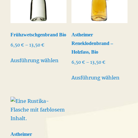
Frühzwetschgenbrand Bio
Astheimer
Reneklodenbrand –
Preisspanne:
6,50
€
–
13,50
€
Holzfass, Bio
6,50 €
Dieses
bis
Ausführung wählen
Preisspanne:
6,50
€
–
13,50
€
Produkt
13,50 €
6,50 €
weist
Dieses
bis
Ausführung wählen
mehrere
Produk
13,50 €
Varianten
weist
auf.
mehrer
Die
Varian
Optionen
auf.
können
Die
auf
Option
Astheimer