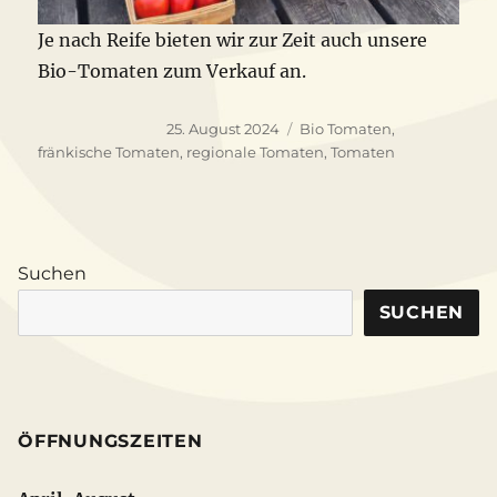
Je nach Reife bieten wir zur Zeit auch unsere
Bio-Tomaten zum Verkauf an.
Veröffentlicht
Schlagwörter
25. August 2024
Bio Tomaten
,
am
fränkische Tomaten
,
regionale Tomaten
,
Tomaten
Suchen
SUCHEN
ÖFFNUNGSZEITEN