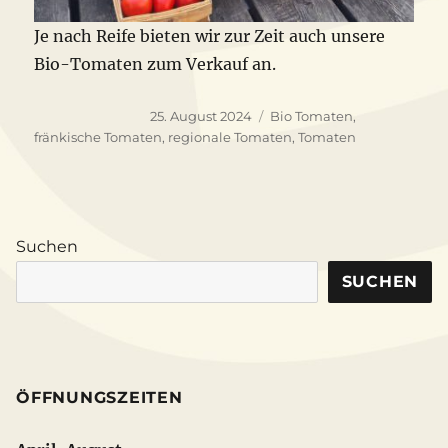
Je nach Reife bieten wir zur Zeit auch unsere
Bio-Tomaten zum Verkauf an.
Veröffentlicht
Schlagwörter
25. August 2024
Bio Tomaten
,
am
fränkische Tomaten
,
regionale Tomaten
,
Tomaten
Suchen
SUCHEN
ÖFFNUNGSZEITEN