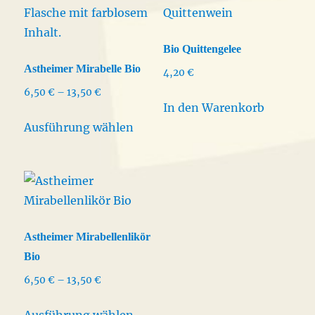
Bio Quittengelee
Astheimer Mirabelle Bio
4,20
€
Preisspanne:
6,50
€
–
13,50
€
In den Warenkorb
6,50 €
Dieses
bis
Ausführung wählen
Produkt
13,50 €
weist
mehrere
Varianten
auf.
Die
Astheimer Mirabellenlikör
Optionen
Bio
können
Preisspanne:
6,50
€
–
13,50
€
auf
6,50 €
Dieses
der
bis
Ausführung wählen