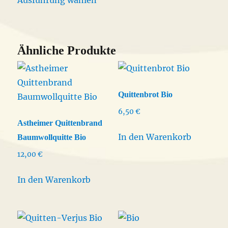
Produkt
13,50 €
Produktseite
weist
gewählt
mehrere
werden
Varianten
Ähnliche Produkte
auf.
Die
Optionen
Quittenbrot Bio
können
6,50
€
auf
Astheimer Quittenbrand
der
In den Warenkorb
Baumwollquitte Bio
Produktseite
12,00
€
gewählt
werden
In den Warenkorb