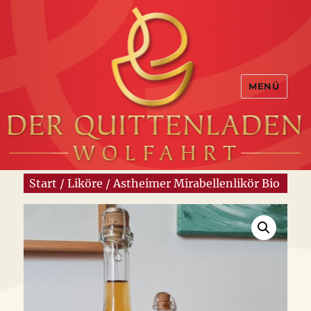
MENÜ
Start
/
Liköre
/ Astheimer Mirabellenlikör Bio