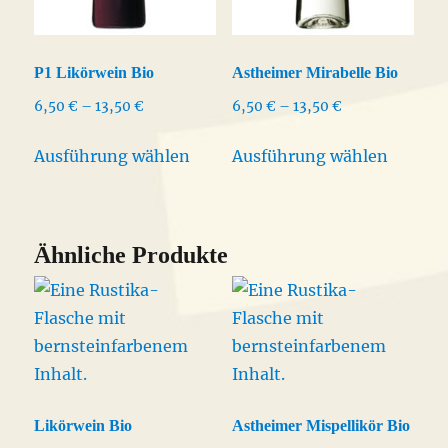
P1 Likörwein Bio
Astheimer Mirabelle Bio
Preisspanne:
Preisspanne:
6,50
€
–
13,50
€
6,50
€
–
13,50
€
6,50 €
6,50 €
Dieses
Dieses
bis
bis
Ausführung wählen
Ausführung wählen
Produkt
Produk
13,50 €
13,50 €
weist
weist
mehrere
mehrer
Varianten
Varian
Ähnliche Produkte
auf.
auf.
Die
Die
Optionen
Option
können
könne
auf
auf
der
der
Likörwein Bio
Astheimer Mispellikör Bio
Produktseite
Produkt