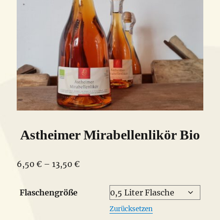
Astheimer Mirabellenlikör Bio
Preisspanne:
6,50
€
–
13,50
€
6,50 €
bis
Flaschengröße
13,50 €
Zurücksetzen