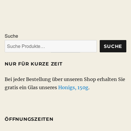
Varianten
weist
auf.
mehrer
Die
Varian
Optionen
auf.
können
Die
Suche
auf
Option
SUCHE
der
könne
Produktseite
auf
NUR FÜR KURZE ZEIT
gewählt
der
werden
Produkt
Bei jeder Bestellung über unseren Shop erhalten Sie
gewähl
gratis ein Glas unseres
Honigs, 150g
.
werden
ÖFFNUNGSZEITEN