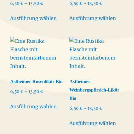
Preisspanne:
Preisspanne:
6,50
€
–
13,50
€
6,50
€
–
13,50
€
gewählt
gewähl
6,50 €
6,50 €
Dieses
Dieses
werden
werden
bis
bis
Ausführung wählen
Ausführung wählen
Produkt
Produk
13,50 €
13,50 €
weist
weist
mehrere
mehrer
Varianten
Varian
auf.
auf.
Die
Die
Optionen
Option
können
könne
Astheimer Rosenlikör Bio
Astheimer
auf
auf
Weinbergspfirsich-Likör
Preisspanne:
6,50
€
–
13,50
€
der
der
Bio
6,50 €
Dieses
Produktseite
Produkt
bis
Ausführung wählen
Preisspanne:
6,50
€
–
13,50
€
Produkt
13,50 €
gewählt
gewähl
6,50 €
weist
Dieses
werden
werden
bis
Ausführung wählen
mehrere
Produk
13,50 €