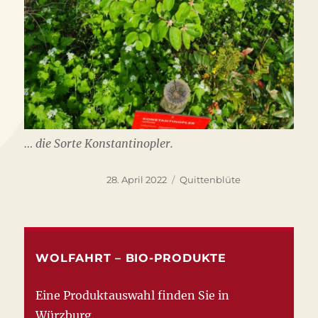
… die Sorte Konstantinopler.
Veröffentlicht
Schlagwörter
28. April 2022
Quittenblüte
am
WOLFAHRT – BIO-PRODUKTE
Eine Produktauswahl finden Sie in
Würzburg
.