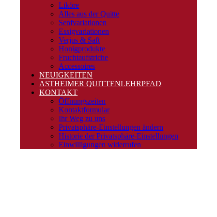
Liköre
Alles aus der Quitte
Senfvariationen
Essigvariationen
Verjus & Saft
Honigprodukte
Fruchtaufstriche
Accessoires
NEUIGKEITEN
ASTHEIMER QUITTENLEHRPFAD
KONTAKT
Öffnungszeiten
Kontaktformular
Ihr Weg zu uns
Privatsphäre-Einstellungen ändern
Historie der Privatsphäre-Einstellungen
Einwilligungen widerrufen