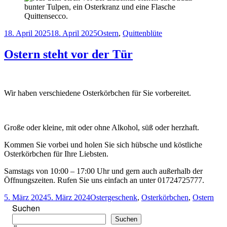
Veröffentlicht
Schlagwörter
18. April 2025
18. April 2025
Ostern
,
Quittenblüte
am
Ostern steht vor der Tür
Wir haben verschiedene Osterkörbchen für Sie vorbereitet.
Große oder kleine, mit oder ohne Alkohol, süß oder herzhaft.
Kommen Sie vorbei und holen Sie sich hübsche und köstliche
Osterkörbchen für Ihre Liebsten.
Samstags von 10:00 – 17:00 Uhr und gern auch außerhalb der
Öffnungszeiten. Rufen Sie uns einfach an unter 01724725777.
Veröffentlicht
Schlagwörter
5. März 2024
5. März 2024
Ostergeschenk
,
Osterkörbchen
,
Ostern
am
Suchen
Suchen