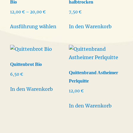
Bio
halbtrocken
Preisspanne:
12,00
€
–
20,00
€
7,50
€
12,00 €
Dieses
bis
Ausführung wählen
In den Warenkorb
Produkt
20,00 €
weist
mehrere
Varianten
auf.
Quittenbrot Bio
Die
Quittenbrand Astheimer
6,50
€
Optionen
Perlquitte
können
In den Warenkorb
12,00
€
auf
der
In den Warenkorb
Produktseite
gewählt
werden