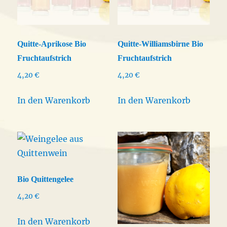
der
Produktseite
gewählt
Quitte-Aprikose Bio
Quitte-Williamsbirne Bio
werden
Fruchtaufstrich
Fruchtaufstrich
4,20
€
4,20
€
In den Warenkorb
In den Warenkorb
Bio Quittengelee
4,20
€
In den Warenkorb