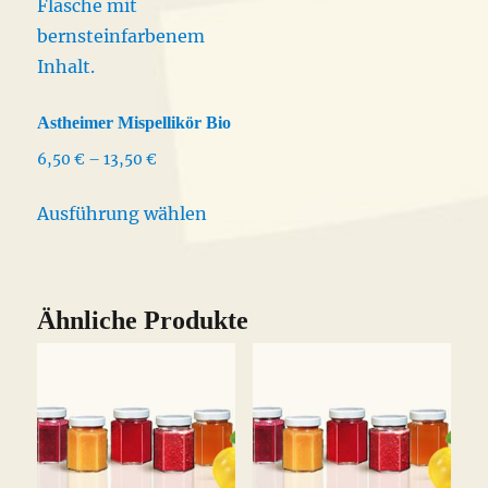
Astheimer Mispellikör Bio
Preisspanne:
6,50
€
–
13,50
€
6,50 €
Dieses
bis
Ausführung wählen
Produkt
13,50 €
weist
mehrere
Varianten
Ähnliche Produkte
auf.
Die
Optionen
können
auf