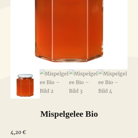
Mispelgelee Bio
4,20
€