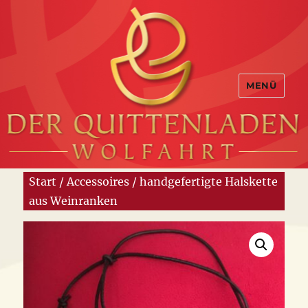
MENÜ
Start
/
Accessoires
/ handgefertigte Halskette
aus Weinranken