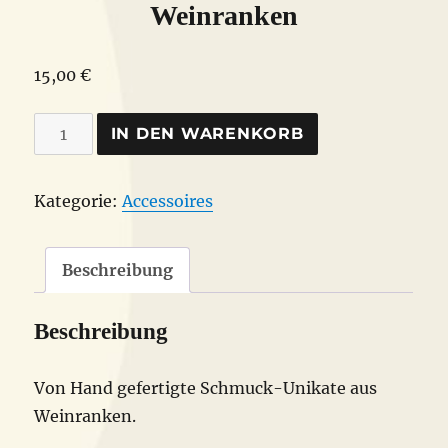
Weinranken
15,00
€
handgefertigte
IN DEN WARENKORB
Halskette
aus
Kategorie:
Accessoires
Weinranken
Menge
Beschreibung
Beschreibung
Von Hand gefertigte Schmuck-Unikate aus
Weinranken.