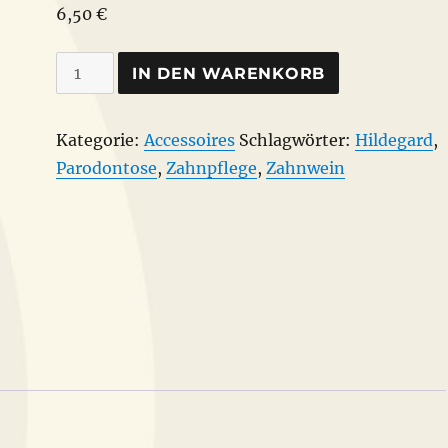
6,50
€
Astheimer
IN DEN WARENKORB
Rebasche
Menge
Kategorie:
Accessoires
Schlagwörter:
Hildegard
,
Parodontose
,
Zahnpflege
,
Zahnwein