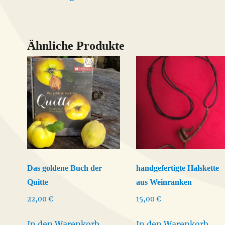
Produkt
weist
mehrere
Varianten
Ähnliche Produkte
auf.
Die
Optionen
können
auf
der
Produktseite
gewählt
Das goldene Buch der
handgefertigte Halskette
werden
Quitte
aus Weinranken
22,00
€
15,00
€
In den Warenkorb
In den Warenkorb