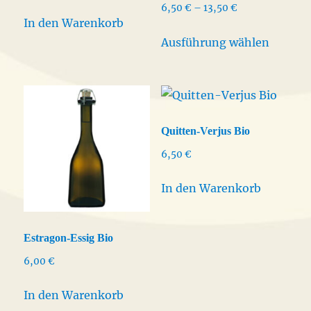
Preisspanne:
6,50
€
–
13,50
€
In den Warenkorb
6,50 €
Dieses
bis
Ausführung wählen
Produk
13,50 €
weist
mehrer
Varian
auf.
Quitten-Verjus Bio
Die
6,50
€
Option
könne
In den Warenkorb
auf
der
Estragon-Essig Bio
Produkt
6,00
€
gewähl
werden
In den Warenkorb