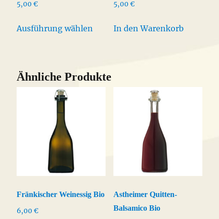
5,00
€
5,00
€
Dieses
Ausführung wählen
In den Warenkorb
Produkt
weist
mehrere
Varianten
Ähnliche Produkte
auf.
Die
Optionen
können
auf
der
Produktseite
gewählt
Fränkischer Weinessig Bio
Astheimer Quitten-
werden
Balsamico Bio
6,00
€