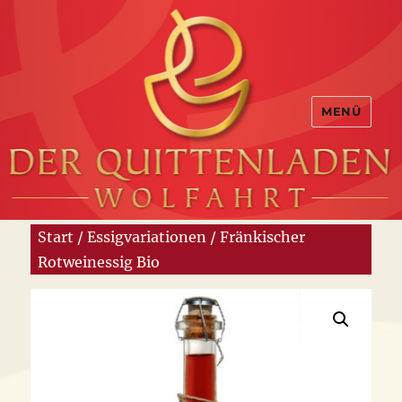
MENÜ
Start
/
Essigvariationen
/ Fränkischer
Rotweinessig Bio