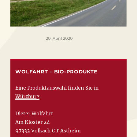
Veröffentlicht
20. April 2020
am
WOLFAHRT – BIO-PRODUKTE
Eine Produktauswahl finden Sie in
Würzburg
.
Dieter Wolfahrt
Am Kloster 24
97332 Volkach OT Astheim