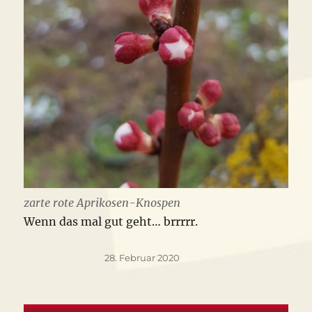
zarte rote Aprikosen-Knospen
Wenn das mal gut geht… brrrrr.
Veröffentlicht
28. Februar 2020
am