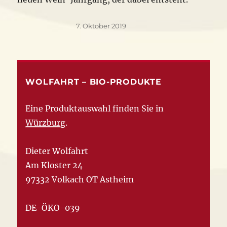
Veröffentlicht
7. Oktober 2019
am
WOLFAHRT – BIO-PRODUKTE
Eine Produktauswahl finden Sie in
Würzburg
.
Dieter Wolfahrt
Am Kloster 24
97332 Volkach OT Astheim
DE-ÖKO-039