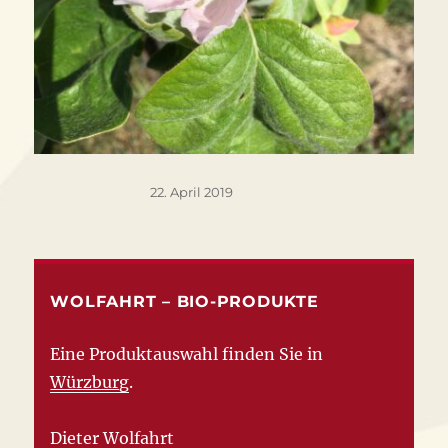
Veröffentlicht
22. April 2019
am
WOLFAHRT – BIO-PRODUKTE
Eine Produktauswahl finden Sie in
Würzburg
.
Dieter Wolfahrt