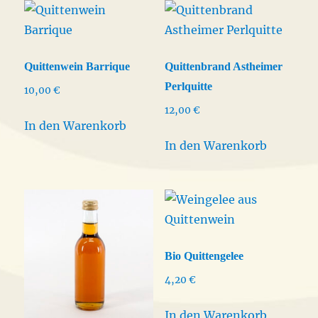
auf.
Die
Option
könne
Quittenwein Barrique
Quittenbrand Astheimer
auf
Perlquitte
10,00
€
der
12,00
€
Produkt
In den Warenkorb
gewähl
In den Warenkorb
werden
Bio Quittengelee
4,20
€
In den Warenkorb