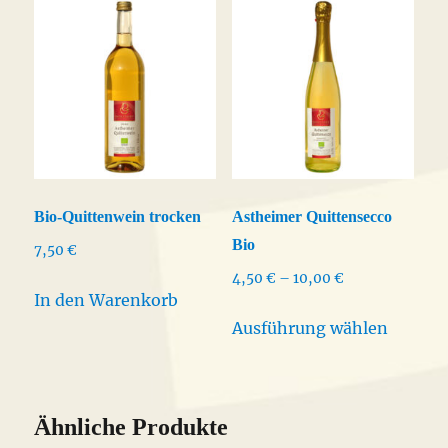
Bio-Quittenwein trocken
Astheimer Quittensecco
Bio
7,50
€
Preisspanne:
4,50
€
–
10,00
€
In den Warenkorb
4,50 €
Dieses
bis
Ausführung wählen
Produk
10,00 €
weist
mehrer
Varian
Ähnliche Produkte