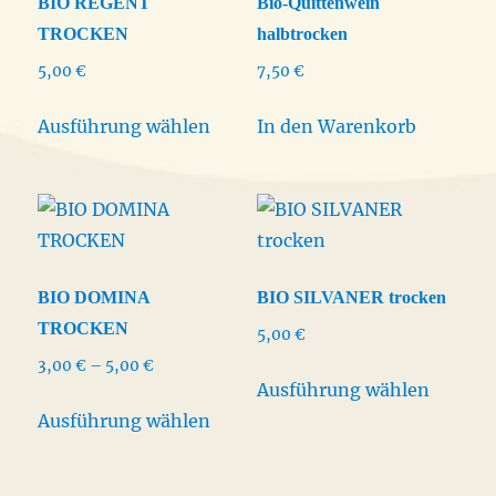
BIO REGENT
Bio-Quittenwein
auf
TROCKEN
halbtrocken
der
5,00
€
7,50
€
Produktseite
Dieses
gewählt
Ausführung wählen
In den Warenkorb
Produkt
werden
weist
mehrere
Varianten
auf.
Die
BIO DOMINA
BIO SILVANER trocken
Optionen
TROCKEN
5,00
€
können
Preisspanne:
3,00
€
–
5,00
€
Dieses
auf
Ausführung wählen
3,00 €
Dieses
Produk
der
bis
Ausführung wählen
Produkt
weist
5,00 €
Produktseite
weist
mehrer
gewählt
mehrere
Varian