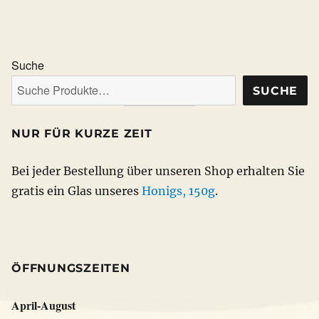
werden
Varianten
auf.
auf.
Die
Die
Option
Suche
Optionen
könne
SUCHE
können
auf
auf
der
NUR FÜR KURZE ZEIT
der
Produkt
Produktseite
gewähl
Bei jeder Bestellung über unseren Shop erhalten Sie
gewählt
werden
gratis ein Glas unseres
Honigs, 150g
.
werden
ÖFFNUNGSZEITEN
April-August