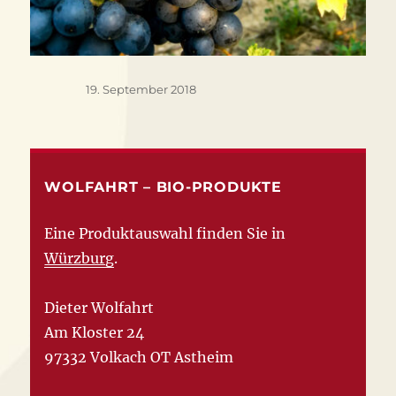
Veröffentlicht
19. September 2018
am
WOLFAHRT – BIO-PRODUKTE
Eine Produktauswahl finden Sie in
Würzburg
.
Dieter Wolfahrt
Am Kloster 24
97332 Volkach OT Astheim