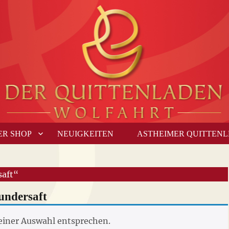
ER SHOP
NEUIGKEITEN
ASTHEIMER QUITTEN
saft“
undersaft
einer Auswahl entsprechen.